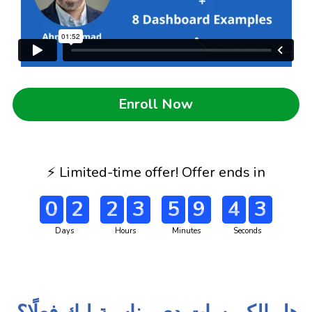
Enroll Now
⚡️ Limited-time offer! Offer ends in
0
2
2
3
5
9
4
2
Days
Hours
Minutes
Seconds