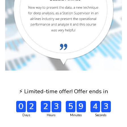
⚡️ Limited-time offer! Offer ends in
0
2
2
3
5
9
4
2
Days
Hours
Minutes
Seconds